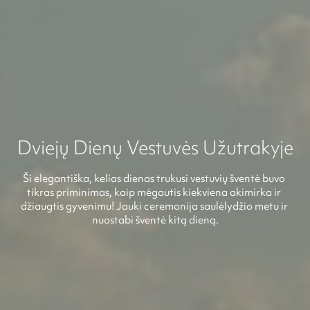
Dviejų Dienų Vestuvės Užutrakyje
Ši elegantiška, kelias dienas trukusi vestuvių šventė buvo 
tikras priminimas, kaip mėgautis kiekviena akimirka ir 
džiaugtis gyvenimu! Jauki ceremonija saulėlydžio metu ir 
nuostabi šventė kitą dieną.